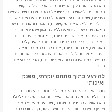
היא מהגבוהות בענף התיירות הישראלי. בשל הביקוש 
הגבוה, ניתן לפגוש ברחבי ישראל במתחמים חדשים שצצים 
מידי יום, שמתחרים על תשומת ליבכם. יחד עם זאת, לא 
בכולם ניתן למצוא את המקצועיות, ההוגנות והאכפתיות של 
המארחים בשזור, שדואגים ללינה במגוון צימרים/ חדרים 
לפי שעה בתנאים הטובים ביותר, במתחמים היפים ביותר 
בגליל. וכך, כחלק בלתי נפרד מתפיסתנו להעניק לכם, 
האורחים, את הטוב ביותר, אתם זוכים לתמורה מלאה 
בעבור מחיר נוח לכל כיס. אם תרצו – זהו חלון הזדמנויות 
לנופש ברמת אירוח גבוהה ואף יוקרתית, מבלי לקרוע את 
הכיס.

להירגע בתוך מתחם יוקרתי, מפנק
ואיכותי
חדרי האירוח שלנו בשזור מכילים מספר סוגי חדרים 
הנבדלים זה מזה במראה, העיצוב ובסגנון. המשותף לכולם 
הוא האווירה הכפרית המיוחדת, שנובעת מהאופי הגלילי 
וצביון החיים הייחודי של בני מושב שזור, כך שתוכלו לנוח 